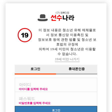

중빠 구인정보
아빠방 구인정보
웨이터 구인정보
전체 구인정보
이력서등록
이력서정보
커뮤니티
광고안내
이 정보 내용은 청소년 유해 매체물로
서 정보 통신망 이용촉진 및
정보보호 등에 관한 법률 및 청소년 보
호법의 규정에
의하여 19세 미만의 청소년은 이용할
수 없습니다.
19세 미만 나가기
로그인
휴대폰인증
아이디를 입력해 주세요
▶초보자 급우대◀ ▶동종업계 최고 50% 와리 지급◀ ▶
오피스텔숙소제공◀
비밀번호를 입력해 주세요
박스명 :홀릭

로그인