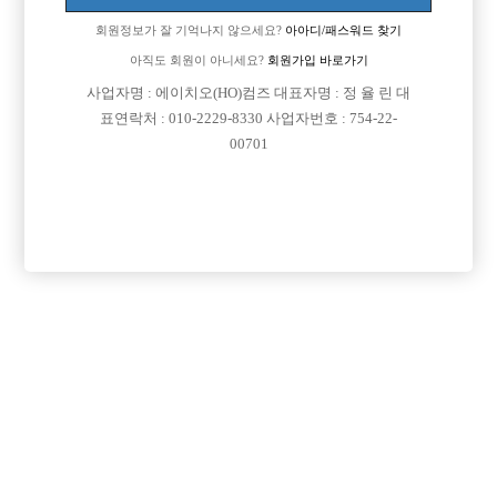
업소명 :맥심

회원정보가 잘 기억나지 않으세요?
아아디/패스워드 찾기
아직도 회원이 아니세요?
회원가입 바로가기
사업자명 : 에이치오(HO)컴즈 대표자명 : 정 율 린 대

면접지역
서울-중랑구
표연락처 : 010-2229-8330 사업자번호 : 754-22-

주소
서울특별시 중랑구 동일로 859 (목동)
00701

급여
TC 50,000원

모집연령
22세 ~ 45세

담당자1
양필순 실장
010-6427-8590

카카오톡
pilja8590

특징
선불가능
당일지급
숙식제공
초보가능
주말알바
도박금지
목록