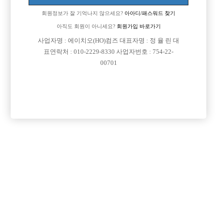
업소명 :돈텔빠

회원정보가 잘 기억나지 않으세요?
아아디/패스워드 찾기
아직도 회원이 아니세요?
회원가입 바로가기
사업자명 : 에이치오(HO)컴즈 대표자명 : 정 율 린 대

면접지역
서울-영등포구
표연락처 : 010-2229-8330 사업자번호 : 754-22-
00701

주소
서울특별시 영등포구 영등포동3가 13-1 지하층

급여
시간 50,000원

모집연령
20세 ~ 33세

담당자1
조남현
010-8900-5739

카카오톡
skagus0903

특징
선불가능
목록