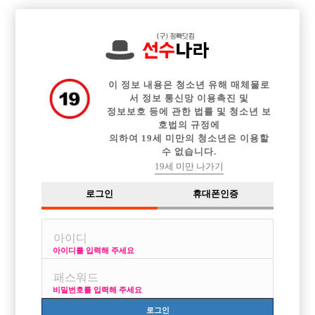

중빠 구인정보
아빠방 구인정보
웨이터 구인정보
전체 구인정보
이력서등록
이력서정보
커뮤니티
광고안내
이 정보 내용은 청소년 유해 매체물로
서 정보 통신망 이용촉진 및
정보보호 등에 관한 법률 및 청소년 보
호법의 규정에
의하여 19세 미만의 청소년은 이용할
수 없습니다.
19세 미만 나가기
로그인
휴대폰인증
[중빠] ★명불허전★ 종로,종각 1등 ★ MADE ★ 누구든
찡절반 페이백!★
박스명 :MADE

아이디를 입력해 주세요
업소명 :지2

비밀번호를 입력해 주세요
로그인