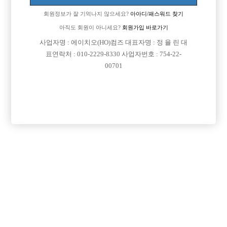

면접지역
서울-종로구
회원정보가 잘 기억나지 않으세요?
아아디/패스워드 찾기

주소
서울특별시 종로구 삼일대로30길 21 (낙원동,종로
아직도 회원이 아니세요?
회원가입 바로가기
오피스텔 지하 1층 117호)
사업자명 : 에이치오(HO)컴즈 대표자명 : 정 율 린 대

급여
월급 15,000,000원
표연락처 : 010-2229-8330 사업자번호 : 754-22-
00701

모집연령
20세 이상 무관

담당자1
윤수영 실장
010-3881-4577

카카오톡
maid777

특징
당일지급
숙식제공
초보가능
주말알바
학생가능
외모상관없음
목록