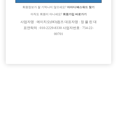
회원정보가 잘 기억나지 않으세요?
아아디/패스워드 찾기
아직도 회원이 아니세요?
회원가입 바로가기

면접지역
경기-파주시
사업자명 : 에이치오(HO)컴즈 대표자명 : 정 율 린 대
표연락처 : 010-2229-8330 사업자번호 : 754-22-

주소
경기도 파주시 소리천로 25, 3층 316호(야당동, 유
00701
은타워7차)

급여
시간 50,000원

모집연령
20세 ~ 40세

담당자1
신호연
010-7109-8242

카카오톡

특징
당일지급
초보가능
주말알바
도박금지
외모상관없음
목록