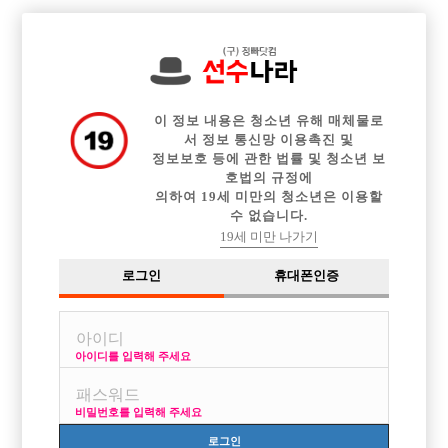

중빠 구인정보
아빠방 구인정보
웨이터 구인정보
전체 구인정보
이력서등록
이력서정보
커뮤니티
광고안내
이 정보 내용은 청소년 유해 매체물로
서 정보 통신망 이용촉진 및
정보보호 등에 관한 법률 및 청소년 보
호법의 규정에
의하여 19세 미만의 청소년은 이용할
수 없습니다.
19세 미만 나가기
로그인
휴대폰인증
아이디를 입력해 주세요
연합 X 피알 X 개인사무실 O 콜량대비 인원부족
박스명 :골드

비밀번호를 입력해 주세요
업소명 :브이아이피

로그인