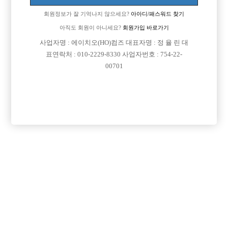
회원정보가 잘 기억나지 않으세요?
아아디/패스워드 찾기
아직도 회원이 아니세요?
회원가입 바로가기

면접지역
인천-남동구
사업자명 : 에이치오(HO)컴즈 대표자명 : 정 율 린 대
표연락처 : 010-2229-8330 사업자번호 : 754-22-

주소
인천광역시 남동구 용천로153번길 31, 4층(간석동)
00701

급여
시간 50,000원

모집연령
20세 이상 무관

담당자1
박영필 실장
010-9267-4673

카카오톡

특징
당일지급
초보가능
외모상관없음
목록