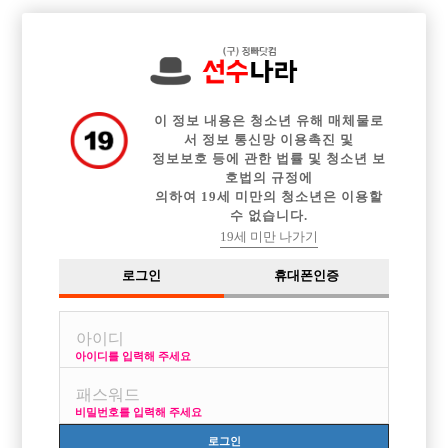

중빠 구인정보
아빠방 구인정보
웨이터 구인정보
전체 구인정보
이력서등록
이력서정보
커뮤니티
광고안내
이 정보 내용은 청소년 유해 매체물로
서 정보 통신망 이용촉진 및
정보보호 등에 관한 법률 및 청소년 보
호법의 규정에
의하여 19세 미만의 청소년은 이용할
수 없습니다.
19세 미만 나가기
로그인
휴대폰인증
아이디를 입력해 주세요
인천 최고 아빠방 야망에서 선수모집합니다.
박스명 :야망

비밀번호를 입력해 주세요
업소명 :메이드

로그인