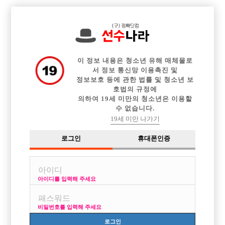

중빠 구인정보
아빠방 구인정보
웨이터 구인정보
전체 구인정보
이력서등록
이력서정보
커뮤니티
광고안내
이 정보 내용은 청소년 유해 매체물로
서 정보 통신망 이용촉진 및
정보보호 등에 관한 법률 및 청소년 보
호법의 규정에
의하여 19세 미만의 청소년은 이용할
수 없습니다.
19세 미만 나가기
로그인
휴대폰인증
아이디를 입력해 주세요
인천 중심상권 대로변에 위치한 "미스터"에서 선수 모집
합니다!
비밀번호를 입력해 주세요
박스명 :미스터

로그인