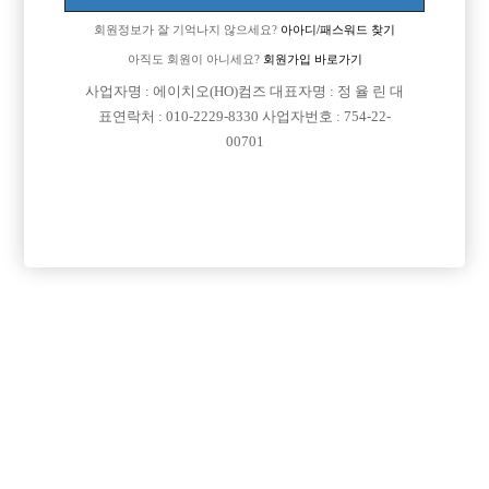
업소명 :쉬즈룸크럽

회원정보가 잘 기억나지 않으세요?
아아디/패스워드 찾기
아직도 회원이 아니세요?
회원가입 바로가기
사업자명 : 에이치오(HO)컴즈 대표자명 : 정 율 린 대

면접지역
인천-남동구
표연락처 : 010-2229-8330 사업자번호 : 754-22-
00701

주소
인천광역시 남동구 남동대로 920, 지하1층 (간석동)

급여
시간 40,000원

모집연령
20세 이상 무관

담당자1
주영남 대표
010-8819-8973

담당자2
김기훈 실장
010-9976-8973

카카오톡

특징
당일지급
초보가능
주말알바
외모상관없음
목록