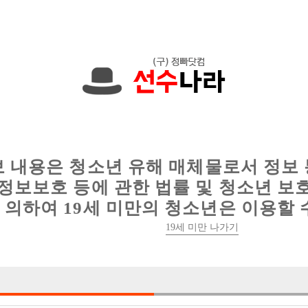
0,000원입니다. 010-5842-9552 문자하세
인
웨이터 구인
이력서 정보
커뮤니티
보 내용은 청소년 유해 매체물로서 정보
정보보호 등에 관한 법률 및 청소년 보
의하여 19세 미만의 청소년은 이용할 
남양주, 구리 콜 1위 박스 H에서 선수 구합니다.
19세 미만 나가기

박스명 :다산신도

업소명 :술마시는