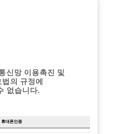
옴므알바
밤알바
회원가입
로그인
광고안내
이력서등록
마이페이지
 통신망 이용촉진 및
호법의 규정에
수 없습니다.
 TC 5만원
시 H
 클럽
휴대폰인증