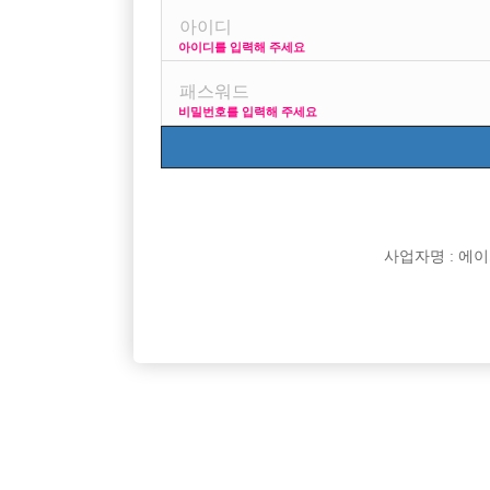

면접지역
아이디를 입력해 주세요

주소

급여
비밀번호를 입력해 주세요

모집연령

담당자

카카오톡

특징
사업자명 : 에이치오