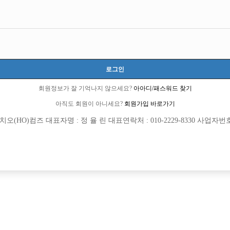
경기-남양주시
경기도 남양주시 다산중앙로123번길 7-25, 9층 902호(다산동)
TC 50,000원
20세 ~ 44세
로그인
이재호:010-5842-9552
회원정보가 잘 기억나지 않으세요?
아아디/패스워드 찾기
HostH
아직도 회원이 아니세요?
회원가입 바로가기
당일지급
초보가능
도박금지
(HO)컴즈 대표자명 : 정 율 린 대표연락처 : 010-2229-8330 사업자번호 : 
목록