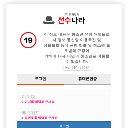

중빠 구인정보
아빠방 구인정보
웨이터 구인정보
전체 구인정보
이력서등록
이력서정보
커뮤니티
광고안내
이 정보 내용은 청소년 유해 매체물로
서 정보 통신망 이용촉진 및
정보보호 등에 관한 법률 및 청소년 보
호법의 규정에
의하여 19세 미만의 청소년은 이용할
수 없습니다.
19세 미만 나가기
로그인
휴대폰인증
[중빠] ♥종로 최대규모 인스타 필독♥
박스명 :인스타

업소명 :인스타

아이디를 입력해 주세요
비밀번호를 입력해 주세요
로그인
