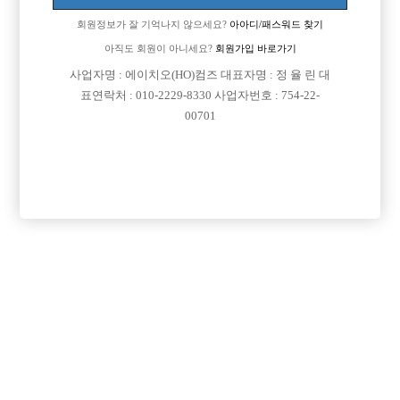
면접지역
서울-종로구
회원정보가 잘 기억나지 않으세요?
아아디/패스워드 찾기

주소
서울특별시 종로구 종로 144-3, 지하 1층(종로3가)
아직도 회원이 아니세요?
회원가입 바로가기

급여
시간 50,000원
사업자명 : 에이치오(HO)컴즈 대표자명 : 정 율 린 대

모집연령
20세 이상 무관
표연락처 : 010-2229-8330 사업자번호 : 754-22-

담당자1
이정기 실장
010-9108-5494
00701

담당자2
김하성 실장
010-7225-8380

카카오톡

특징
당일지급
숙식제공
초보가능
외모상관없음
목록