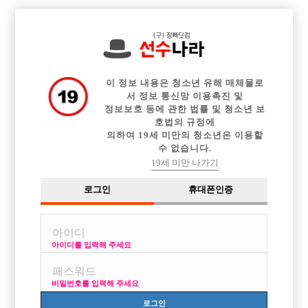

중빠 구인정보
아빠방 구인정보
웨이터 구인정보
전체 구인정보
이력서등록
이력서정보
커뮤니티
광고안내
이 정보 내용은 청소년 유해 매체물로
서 정보 통신망 이용촉진 및
정보보호 등에 관한 법률 및 청소년 보
호법의 규정에
의하여 19세 미만의 청소년은 이용할
수 없습니다.
19세 미만 나가기
로그인
휴대폰인증
아이디를 입력해 주세요
[여성전용클럽] 에이치비즈니스 선수대모집! TC 5만+@
박스명 :로얄

비밀번호를 입력해 주세요
업소명 :에이치(H) 룸비지니스

로그인