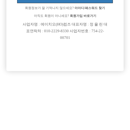
회원정보가 잘 기억나지 않으세요?
아아디/패스워드 찾기
아직도 회원이 아니세요?
회원가입 바로가기

면접지역
경기-하남시
사업자명 : 에이치오(HO)컴즈 대표자명 : 정 율 린 대
표연락처 : 010-2229-8330 사업자번호 : 754-22-

주소
경기도 하남시 대청로 26, 지1층 4호(신장동)
00701

급여
TC 50,000원

모집연령
20세 ~ 39세

담당자1
양주훈
01059090666

카카오톡
sw050

특징
당일지급
숙식제공
초보가능
주말알바
도박금지
외모상관없음
목록