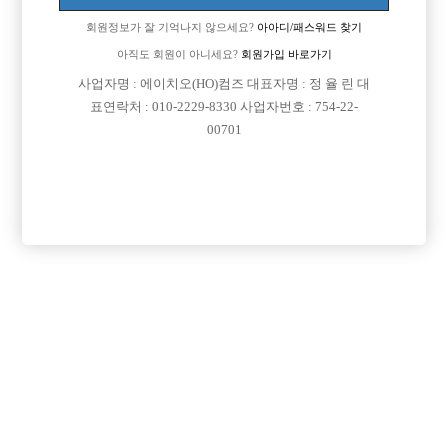
회원정보가 잘 기억나지 않으세요?
아아디/패스워드 찾기
아직도 회원이 아니세요?
회원가입 바로가기

면접지역
전남-순천시
사업자명 : 에이치오(HO)컴즈 대표자명 : 정 율 린 대

주소
전라남도 순천시 남신월4길 9-23, 1층(조례동)
표연락처 : 010-2229-8330 사업자번호 : 754-22-
00701

급여
TC 50,000원

모집연령
20세 ~ 45세

담당자1
윤진식
01054538258

카카오톡

특징
당일지급
숙식제공
초보가능
외모상관없음
목록