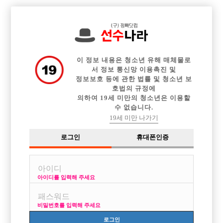

중빠 구인정보
아빠방 구인정보
웨이터 구인정보
전체 구인정보
이력서등록
이력서정보
커뮤니티
광고안내
이 정보 내용은 청소년 유해 매체물로
서 정보 통신망 이용촉진 및
정보보호 등에 관한 법률 및 청소년 보
호법의 규정에
의하여 19세 미만의 청소년은 이용할
수 없습니다.
19세 미만 나가기
로그인
휴대폰인증
아이디를 입력해 주세요
순천 독점 남자 콜박스! 선수 구합니다
박스명 :VIP

비밀번호를 입력해 주세요
업소명 :비너스바(비너스Bar)

로그인