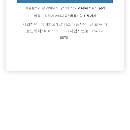
회원정보가 잘 기억나지 않으세요?
아아디/패스워드 찾기
아직도 회원이 아니세요?
회원가입 바로가기

면접지역
서울-도봉구
사업자명 : 에이치오(HO)컴즈 대표자명 : 정 율 린 대

주소
서울특별시 도봉구 노해로 389, 지하1층 (창동, 제
표연락처 : 010-2229-8330 사업자번호 : 754-22-
00701
일빌딩)

급여
시간 40,000원

모집연령
20세 ~ 40세

담당자1
정희섭 실장
010-2053-1277

담당자2
김용훈 실장
010-4575-1540

카카오톡

특징
당일지급
초보가능
주말알바
학생가능
외모상관없음
목록