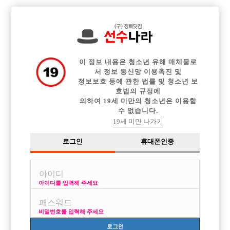

중빠 구인정보
아빠방 구인정보
웨이터 구인정보
전체 구인정보
이력서등록
이력서정보
커뮤니티
광고안내
이 정보 내용은 청소년 유해 매체물로
서 정보 통신망 이용촉진 및
정보보호 등에 관한 법률 및 청소년 보
호법의 규정에
의하여 19세 미만의 청소년은 이용할
수 없습니다.
19세 미만 나가기
로그인
휴대폰인증
아이디를 입력해 주세요
노원 챔프에서 선수분들 모집합니다.초보가능
박스명 :노원 챔프

비밀번호를 입력해 주세요
업소명 :기모찌

로그인