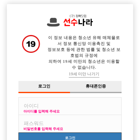

중빠 구인정보
아빠방 구인정보
웨이터 구인정보
전체 구인정보
이력서등록
이력서정보
커뮤니티
광고안내
이 정보 내용은 청소년 유해 매체물로
서 정보 통신망 이용촉진 및
정보보호 등에 관한 법률 및 청소년 보
호법의 규정에
의하여 19세 미만의 청소년은 이용할
수 없습니다.
19세 미만 나가기
로그인
휴대폰인증
아이디를 입력해 주세요
진짜 부평 콜 1등 펜텀에서 가족처럼 지내실분들 찾습니
다!!
비밀번호를 입력해 주세요
박스명 :펜텀

로그인