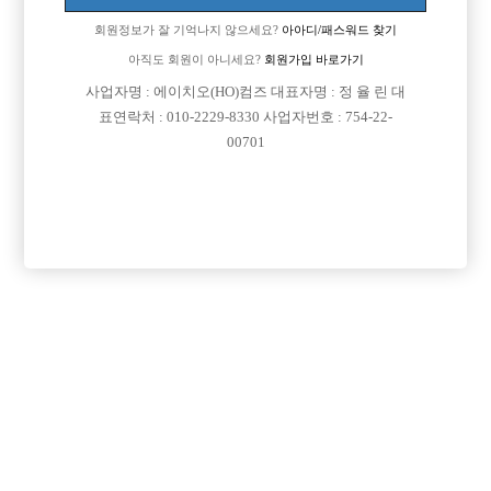
업소명 :백악관

회원정보가 잘 기억나지 않으세요?
아아디/패스워드 찾기
아직도 회원이 아니세요?
회원가입 바로가기
사업자명 : 에이치오(HO)컴즈 대표자명 : 정 율 린 대

면접지역
인천-부평구
표연락처 : 010-2229-8330 사업자번호 : 754-22-
00701

주소
인천 부평구 부평문화로 80번길 13, 지하1층(부평
동)

급여
TC 40,000원

모집연령
20세 ~ 36세

담당자1
최원영 실장
010-5648-1847

카카오톡
dnjsdud4646

특징
당일지급
초보가능
주말알바
학생가능
외모상관없음
목록