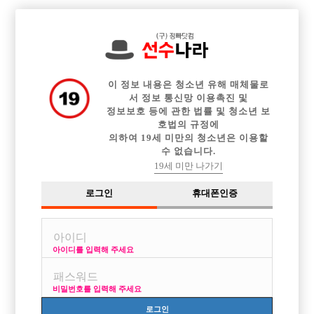

중빠 구인정보
아빠방 구인정보
웨이터 구인정보
전체 구인정보
이력서등록
이력서정보
커뮤니티
광고안내
이 정보 내용은 청소년 유해 매체물로
서 정보 통신망 이용촉진 및
정보보호 등에 관한 법률 및 청소년 보
호법의 규정에
의하여 19세 미만의 청소년은 이용할
수 없습니다.
19세 미만 나가기
로그인
휴대폰인증
[중빠] 종로라고 다 똑같아 보입니까?
박스명 :인스타

업소명 :모델노래클럽

아이디를 입력해 주세요
비밀번호를 입력해 주세요
로그인
