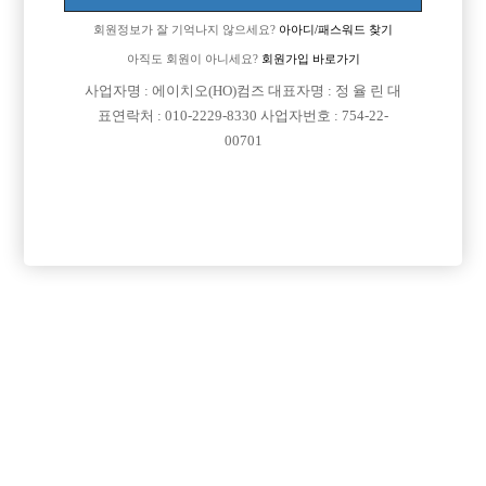
면접지역
서울-종로구
회원정보가 잘 기억나지 않으세요?
아아디/패스워드 찾기

주소
서울특별시 종로구 수표로 116 (낙원동,지상2층)
아직도 회원이 아니세요?
회원가입 바로가기

급여
월급 10,000,000원
사업자명 : 에이치오(HO)컴즈 대표자명 : 정 율 린 대

모집연령
20세 ~ 35세
표연락처 : 010-2229-8330 사업자번호 : 754-22-

담당자1
유영복
010-7514-8380
00701

카카오톡
s8380

특징
당일지급
초보가능
주말알바
학생가능
외모상관없음
목록