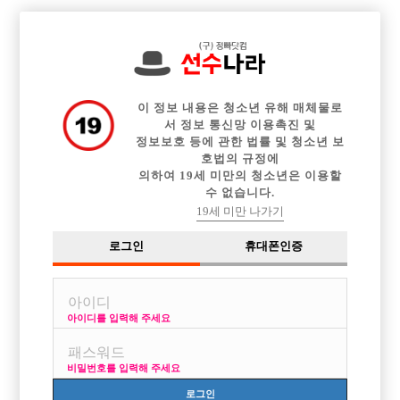

중빠 구인정보
아빠방 구인정보
웨이터 구인정보
전체 구인정보
이력서등록
이력서정보
커뮤니티
광고안내
이 정보 내용은 청소년 유해 매체물로
서 정보 통신망 이용촉진 및
정보보호 등에 관한 법률 및 청소년 보
호법의 규정에
의하여 19세 미만의 청소년은 이용할
수 없습니다.
19세 미만 나가기
로그인
휴대폰인증
아이디를 입력해 주세요
부천인천 1등콜 아이리스에서 선수분들 모십니다
박스명 :부천 아이리스

비밀번호를 입력해 주세요
업소명 :위너스

로그인