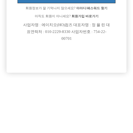
회원정보가 잘 기억나지 않으세요?
아아디/패스워드 찾기
아직도 회원이 아니세요?
회원가입 바로가기

면접지역
경기-부천시
사업자명 : 에이치오(HO)컴즈 대표자명 : 정 율 린 대
표연락처 : 010-2229-8330 사업자번호 : 754-22-

주소
경기도 부천시 소향로13번길 14-23 (상동,삼성프라
00701
자 501호)

급여
시간 40,000원

모집연령
20세 ~ 42세

담당자1
김낙현 실장
010-8489-8576

담당자2
김낙현 실장
010-2174-8576

카카오톡

특징
당일지급
초보가능
학생가능
목록