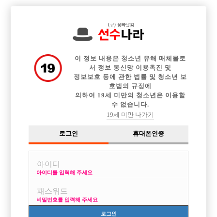

중빠 구인정보
아빠방 구인정보
웨이터 구인정보
전체 구인정보
이력서등록
이력서정보
커뮤니티
광고안내
이 정보 내용은 청소년 유해 매체물로
서 정보 통신망 이용촉진 및
정보보호 등에 관한 법률 및 청소년 보
호법의 규정에
의하여 19세 미만의 청소년은 이용할
수 없습니다.
19세 미만 나가기
로그인
휴대폰인증
아이디를 입력해 주세요
찾던 1번박스 여기 있습니다. 고민하지 마세요 !!!
박스명 :천안 FLEX

비밀번호를 입력해 주세요
업소명 :고추노래클럽

로그인