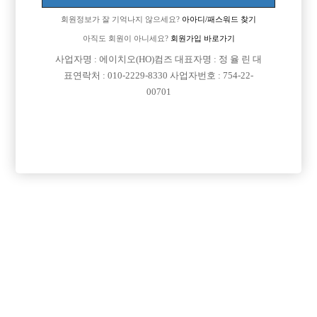
회원정보가 잘 기억나지 않으세요?
아아디/패스워드 찾기
아직도 회원이 아니세요?
회원가입 바로가기

면접지역
충남-천안시
사업자명 : 에이치오(HO)컴즈 대표자명 : 정 율 린 대
표연락처 : 010-2229-8330 사업자번호 : 754-22-

주소
충청남도 천안시 서북구 성정공원5로 26, 4층 403호
00701
(성정동, 중앙프라자)

급여
시간 40,000원

모집연령
20세 ~ 40세

담당자1
김민규 실장
010-3958-0314

담당자2
한예찬 실장
010-2281-0840

카카오톡
flex041

특징
선불가능
당일지급
숙식제공
초보가능
주말알바
도박금지
학생가능
목록