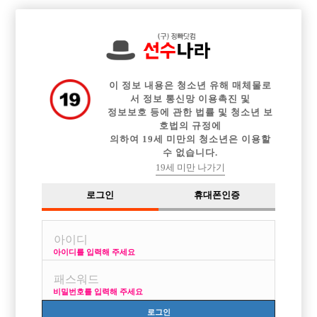

중빠 구인정보
아빠방 구인정보
웨이터 구인정보
전체 구인정보
이력서등록
이력서정보
커뮤니티
광고안내
이 정보 내용은 청소년 유해 매체물로
서 정보 통신망 이용촉진 및
정보보호 등에 관한 법률 및 청소년 보
호법의 규정에
의하여 19세 미만의 청소년은 이용할
수 없습니다.
19세 미만 나가기
로그인
휴대폰인증
아이디를 입력해 주세요
신림 최대규모 명품호빠 히어로에서 선수 모집합니다 !
박스명 :히어로

비밀번호를 입력해 주세요
업소명 :히어로

로그인