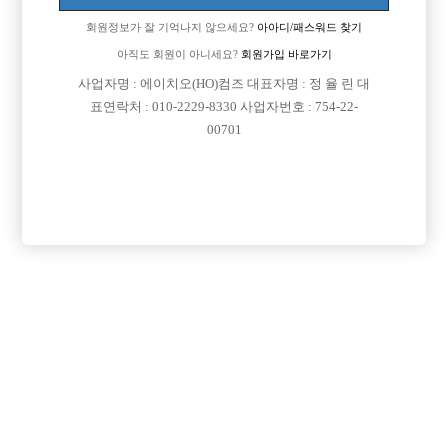
회원정보가 잘 기억나지 않으세요?
아아디/패스워드 찾기
아직도 회원이 아니세요?
회원가입 바로가기

면접지역
서울-관악구
사업자명 : 에이치오(HO)컴즈 대표자명 : 정 율 린 대

주소
서울특별시 관악구 남부순환로 1592-5(신림동)
표연락처 : 010-2229-8330 사업자번호 : 754-22-
00701

급여
TC 50,000원

모집연령
20세 ~ 35세

담당자1
강대철 실장
010-8214-1592

카카오톡

특징
당일지급
목록