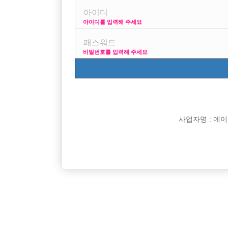

면접지역
아이디를 입력해 주세요

주소

급여
비밀번호를 입력해 주세요

모집연령

담당자

카카오톡

특징
사업자명 : 에이치오