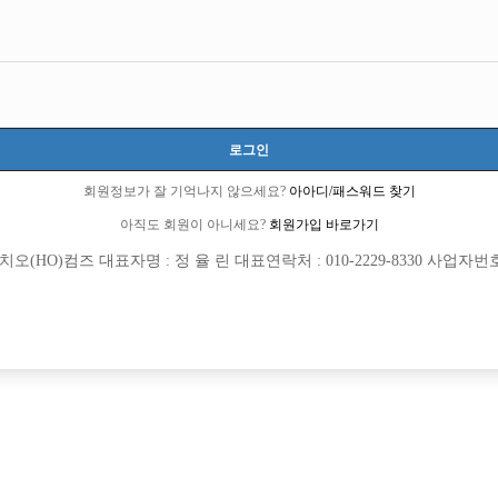
경기-부천시
경기도 부천시 길주로 80 (상동, 로얄타워 205~206호)
TC 100,000원
20세 ~ 35세
로그인
나광엽 실장:010-5433-1655
회원정보가 잘 기억나지 않으세요?
아아디/패스워드 찾기
아직도 회원이 아니세요?
회원가입 바로가기
당일지급
초보가능
(HO)컴즈 대표자명 : 정 율 린 대표연락처 : 010-2229-8330 사업자번호 : 
목록