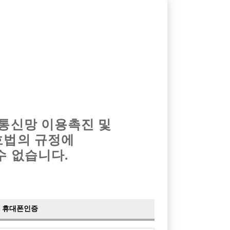
옴므알바
밤알바
회원가입
로그인
광고안내
이력서등록
마이페이지
 통신망 이용촉진 및
호법의 규정에
수 없습니다.
합니다!
블
휴대폰인증