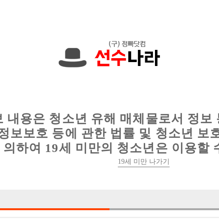
00원입니다. 010-5433-1655 문자하세요!
인
웨이터 구인
이력서 정보
커뮤니티
보 내용은 청소년 유해 매체물로서 정보
정보보호 등에 관한 법률 및 청소년 보
의하여 19세 미만의 청소년은 이용할 
부천호빠 마블에서 경기도 인천 선수 모집
19세 미만 나가기

박스명 :부천 마

업소명 :여성시대