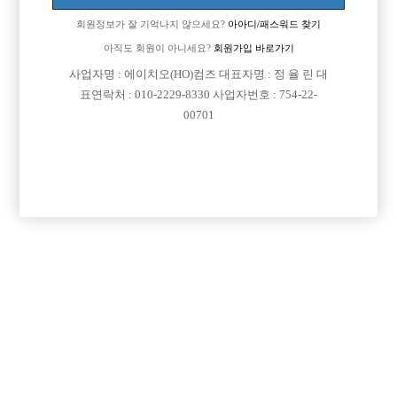
회원정보가 잘 기억나지 않으세요?
아아디/패스워드 찾기
아직도 회원이 아니세요?
회원가입 바로가기

면접지역
서울-관악구
사업자명 : 에이치오(HO)컴즈 대표자명 : 정 율 린 대

주소
서울특별시 관악구 봉천로12길 49(신림동)
표연락처 : 010-2229-8330 사업자번호 : 754-22-
00701

급여
TC 40,000원

모집연령
20세 ~ 35세

담당자1
박찬호 실장
010-5264-8366

카카오톡
ghtjr117

특징
당일지급
목록