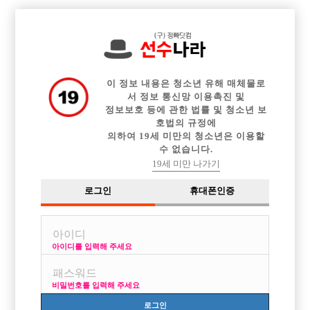

중빠 구인정보
아빠방 구인정보
웨이터 구인정보
전체 구인정보
이력서등록
이력서정보
커뮤니티
광고안내
이 정보 내용은 청소년 유해 매체물로
서 정보 통신망 이용촉진 및
정보보호 등에 관한 법률 및 청소년 보
호법의 규정에
의하여 19세 미만의 청소년은 이용할
수 없습니다.
19세 미만 나가기
로그인
휴대폰인증
아이디를 입력해 주세요
신림 궁전 미남클럽에서 함께일할 선수 모집합니다!
박스명 :궁전 미남클럽

비밀번호를 입력해 주세요
업소명 :궁전(미남클럽)

로그인