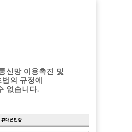
옴므알바
밤알바
회원가입
로그인
광고안내
이력서등록
마이페이지
 통신망 이용촉진 및
호법의 규정에
수 없습니다.
집 ◆
us)
휴대폰인증