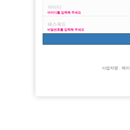

면접지역
아이디를 입력해 주세요

주소

급여
비밀번호를 입력해 주세요

모집연령

담당자

카카오톡

특징
사업자명 : 에이치오