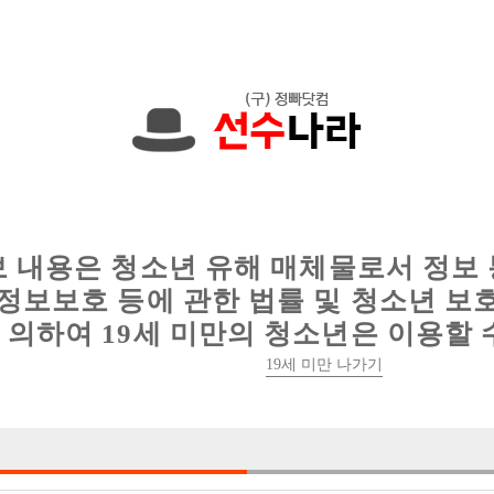
00원입니다. 010-3700-4080 문자하세요!
인
웨이터 구인
이력서 정보
커뮤니티
보 내용은 청소년 유해 매체물로서 정보
정보보호 등에 관한 법률 및 청소년 보
의하여 19세 미만의 청소년은 이용할 
[중빠] ◆ T/C 5만원 당일 지급 선수 모
19세 미만 나가기

박스명 :포맨

업소명 :오퍼스(Op