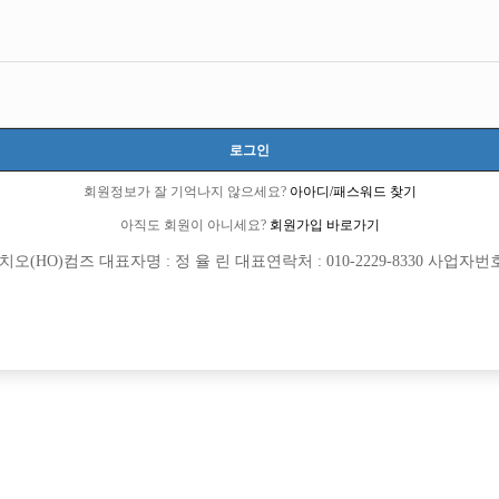
서울-종로구
서울특별시 종로구 돈화문로5가길 13-1 (돈의동)
월급 15,000,000원
20세 이상 무관
로그인
이정훈 실장:010-3700-4080
이준호 실장:010-3059-6263
회원정보가 잘 기억나지 않으세요?
아아디/패스워드 찾기
Formen7
아직도 회원이 아니세요?
회원가입 바로가기
선불가능
당일지급
숙식제공
초보가능
주말알바
도박금지
학생가능
외모상관없음
(HO)컴즈 대표자명 : 정 율 린 대표연락처 : 010-2229-8330 사업자번호 : 
목록