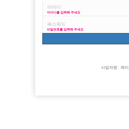

면접지역
아이디를 입력해 주세요

주소

급여
비밀번호를 입력해 주세요

모집연령

담당자

카카오톡

특징
사업자명 : 에이치오