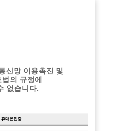
옴므알바
밤알바
회원가입
로그인
광고안내
이력서등록
마이페이지
 통신망 이용촉진 및
호법의 규정에
수 없습니다.
숙소가능>
휴대폰인증