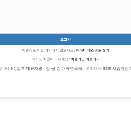
경기-부천시
경기도 부천시 소향로13번길 14-23 (상동,삼성프라자 501호)
시간 40,000원
20세 이상 무관
로그인
김종석:010-2546-2268
회원정보가 잘 기억나지 않으세요?
아아디/패스워드 찾기
w.2546
아직도 회원이 아니세요?
회원가입 바로가기
당일지급
초보가능
주말알바
(HO)컴즈 대표자명 : 정 율 린 대표연락처 : 010-2229-8330 사업자번호 : 
목록