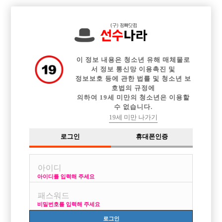

중빠 구인정보
아빠방 구인정보
웨이터 구인정보
전체 구인정보
이력서등록
이력서정보
커뮤니티
광고안내
이 정보 내용은 청소년 유해 매체물로
서 정보 통신망 이용촉진 및
정보보호 등에 관한 법률 및 청소년 보
호법의 규정에
의하여 19세 미만의 청소년은 이용할
수 없습니다.
19세 미만 나가기
로그인
휴대폰인증
아이디를 입력해 주세요
인천 주안 NO.1 콜수 1등 체계적인 '초이스'로 오세요 TC
당일지급 초보환영
비밀번호를 입력해 주세요
박스명 :초이스

로그인