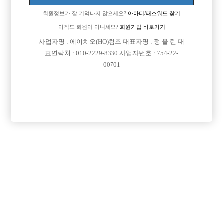
업소명 :큐브노래타운

회원정보가 잘 기억나지 않으세요?
아아디/패스워드 찾기
아직도 회원이 아니세요?
회원가입 바로가기
사업자명 : 에이치오(HO)컴즈 대표자명 : 정 율 린 대

면접지역
인천-미추홀구
표연락처 : 010-2229-8330 사업자번호 : 754-22-
00701

주소
인천광역시 미추홀구 미추홀대로734번길 38, 2층
(주안동)

급여
TC 35,000원

모집연령
20세 이상 무관

담당자1
황윤현 실장
010-6483-1818

카카오톡
smk110

특징
당일지급
초보가능
외모상관없음
목록