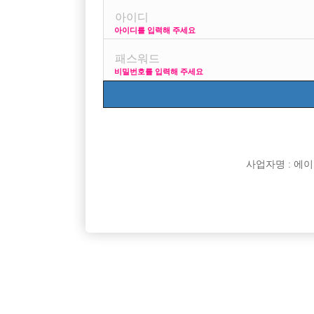

면접지역
아이디를 입력해 주세요

주소

급여
비밀번호를 입력해 주세요

모집연령

담당자

카카오톡

특징
사업자명 : 에이치오