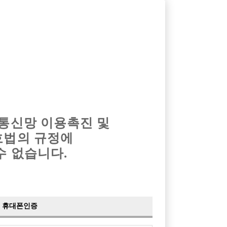
옴므알바
밤알바
회원가입
로그인
광고안내
이력서등록
마이페이지
 통신망 이용촉진 및
호법의 규정에
수 없습니다.
선수 모집합니다.
휴대폰인증