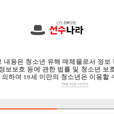
00,000원입니다. 010-3334-3271 문자하세
인
웨이터 구인
이력서 정보
커뮤니티
보 내용은 청소년 유해 매체물로서 정보
정보보호 등에 관한 법률 및 청소년 보
의하여 19세 미만의 청소년은 이용할 
전주 오픈가게 최초 풀티씨 정빠 시스템 인호박스 
19세 미만 나가기

박스명 :인호박스

업소명 :야구장