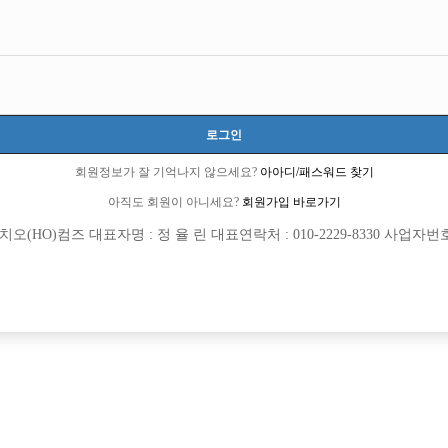
전북-전주시 덕진구
전라북도 전주시 덕진구 아중4길 24-4 (우아동2가)
TC 100,000원
20세 ~ 40세
로그인
조인호 실장:010-3334-3271
김승록 실장:010-5557-6665
최도진 실장:010-776
lovepowerpeace
회원정보가 잘 기억나지 않으세요?
아아디/패스워드 찾기
선불가능
당일지급
숙식제공
초보가능
주말알바
아직도 회원이 아니세요?
회원가입 바로가기
(HO)컴즈 대표자명 : 정 율 린 대표연락처 : 010-2229-8330 사업자번호 : 
목록