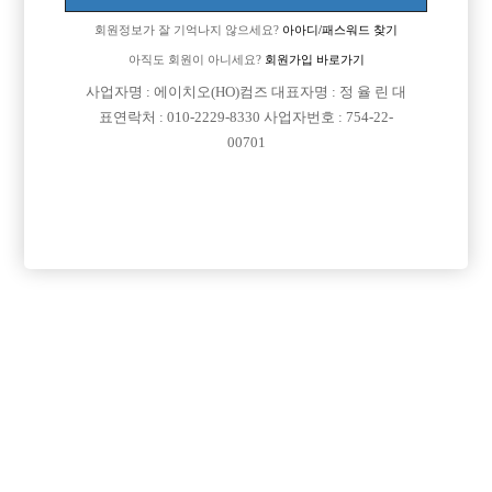
업소명 :신세계크럽

회원정보가 잘 기억나지 않으세요?
아아디/패스워드 찾기
아직도 회원이 아니세요?
회원가입 바로가기
사업자명 : 에이치오(HO)컴즈 대표자명 : 정 율 린 대

면접지역
서울-마포구
표연락처 : 010-2229-8330 사업자번호 : 754-22-

주소
서울특별시 마포구 신촌로18길 9, 지하1층 (노고산
00701
동)

급여
TC 50,000원

모집연령
20세 ~ 35세

담당자1
유재영
010-8079-2432

카카오톡
rrene8079

특징
당일지급
초보가능
주말알바
도박금지
학생가능
목록