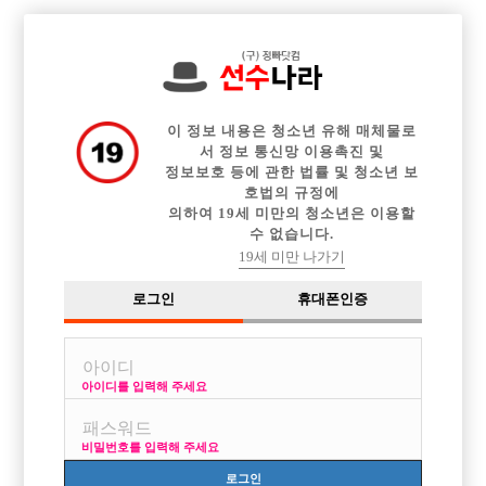

중빠 구인정보
아빠방 구인정보
웨이터 구인정보
전체 구인정보
이력서등록
이력서정보
커뮤니티
광고안내
이 정보 내용은 청소년 유해 매체물로
서 정보 통신망 이용촉진 및
정보보호 등에 관한 법률 및 청소년 보
호법의 규정에
의하여 19세 미만의 청소년은 이용할
수 없습니다.
19세 미만 나가기
로그인
휴대폰인증
아이디를 입력해 주세요
신촌호빠.홍대호빠 010-8079-2432 1등실장 기성 문의주세
요
비밀번호를 입력해 주세요
박스명 :홍대신촌 1등호빠

로그인