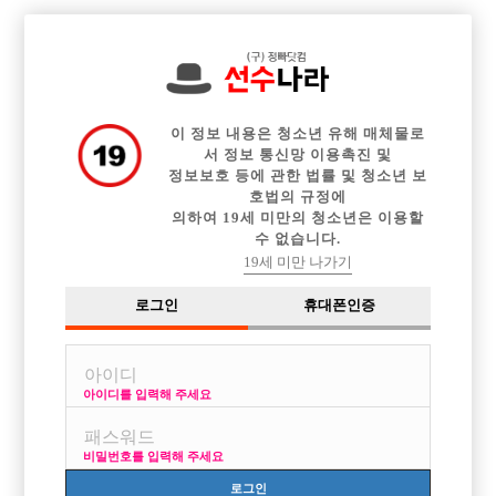

중빠 구인정보
아빠방 구인정보
웨이터 구인정보
전체 구인정보
이력서등록
이력서정보
커뮤니티
광고안내
이 정보 내용은 청소년 유해 매체물로
서 정보 통신망 이용촉진 및
정보보호 등에 관한 법률 및 청소년 보
호법의 규정에
의하여 19세 미만의 청소년은 이용할
수 없습니다.
19세 미만 나가기
로그인
휴대폰인증
아이디를 입력해 주세요
전주1등 훈이박스에서 선수모집
박스명 :전주훈이박스

비밀번호를 입력해 주세요
업소명 :갤러리노래룸

로그인