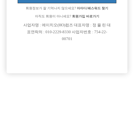
회원정보가 잘 기억나지 않으세요?
아아디/패스워드 찾기
아직도 회원이 아니세요?
회원가입 바로가기

면접지역
전북-전주시 덕진구
사업자명 : 에이치오(HO)컴즈 대표자명 : 정 율 린 대

주소
전라북도 전주시 덕진구 아중4길 10-1 (우아동 2가)
표연락처 : 010-2229-8330 사업자번호 : 754-22-
00701

급여
TC 40,000원

모집연령
20세 이상 무관

담당자1
정 훈 실장
010-9999-4535

카카오톡

특징
선불가능
당일지급
초보가능
주말알바
학생가능
외모상관없음
목록