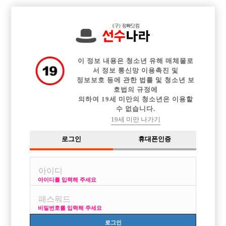

중빠 구인정보
아빠방 구인정보
웨이터 구인정보
전체 구인정보
이력서등록
이력서정보
커뮤니티
광고안내
이 정보 내용은 청소년 유해 매체물로
서 정보 통신망 이용촉진 및
정보보호 등에 관한 법률 및 청소년 보
호법의 규정에
의하여 19세 미만의 청소년은 이용할
수 없습니다.
19세 미만 나가기
로그인
휴대폰인증
[중빠] 면접비 제공, 당일 정산 등 최대한 케어해드립니다
~
박스명 :메인

아이디를 입력해 주세요
업소명 :지2

비밀번호를 입력해 주세요
로그인