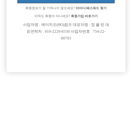

면접지역
서울-종로구
회원정보가 잘 기억나지 않으세요?
아아디/패스워드 찾기

아직도 회원이 아니세요?
회원가입 바로가기
주소
서울특별시 종로구 삼일대로30길 21 (낙원동,종로
사업자명 : 에이치오(HO)컴즈 대표자명 : 정 율 린 대
오피스텔 지하 1층 117호)
표연락처 : 010-2229-8330 사업자번호 : 754-22-

급여
TC 50,000원
00701

모집연령
20세 ~ 39세

담당자1
박준혁 실장
010-7913-7231

카카오톡
wnsur4498

특징
당일지급
초보가능
주말알바
도박금지
학생가능
외모상관없음
목록