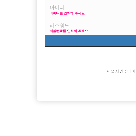

면접지역
아이디를 입력해 주세요

주소

급여
비밀번호를 입력해 주세요

모집연령

담당자

카카오톡

특징
사업자명 : 에이치오