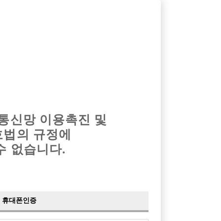
옴므알바
밤알바
회원가입
로그인
광고안내
이력서등록
마이페이지
 통신망 이용촉진 및
호법의 규정에
수 없습니다.
 !!
페이스
휴대폰인증