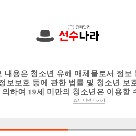
,000원입니다. 010-7925-4435 문자하세요!
인
웨이터 구인
이력서 정보
커뮤니티
보 내용은 청소년 유해 매체물로서 정보
정보보호 등에 관한 법률 및 청소년 보
의하여 19세 미만의 청소년은 이용할 
경남 진주 호빠1등 뉴페이스 선수님 모집
19세 미만 나가기

박스명 :진주 뉴

업소명 :빈