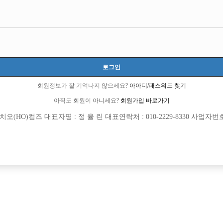
경남-진주시
경상남도 진주시 비봉로62번길 12 (계동,지하1)
TC 40,000원
20세 ~ 40세
로그인
전현준 실장:010-7925-4435
회원정보가 잘 기억나지 않으세요?
아아디/패스워드 찾기
당일지급
초보가능
주말알바
외모상관없음
아직도 회원이 아니세요?
회원가입 바로가기
(HO)컴즈 대표자명 : 정 율 린 대표연락처 : 010-2229-8330 사업자번호 : 
목록