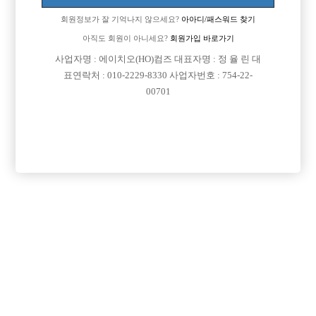
업소명 :금두꺼비노래클럽

회원정보가 잘 기억나지 않으세요?
아아디/패스워드 찾기
아직도 회원이 아니세요?
회원가입 바로가기
사업자명 : 에이치오(HO)컴즈 대표자명 : 정 율 린 대

면접지역
경북-포항시 북구
표연락처 : 010-2229-8330 사업자번호 : 754-22-

주소
경상북도 포항시 북구 중흥로140번길 6 (죽도동)
00701

급여
TC 35,000원

모집연령
20세 이상 무관

담당자1
김지명 실장
010-6300-5394

카카오톡

특징
당일지급
숙식제공
초보가능
주말알바
외모상관없음
목록