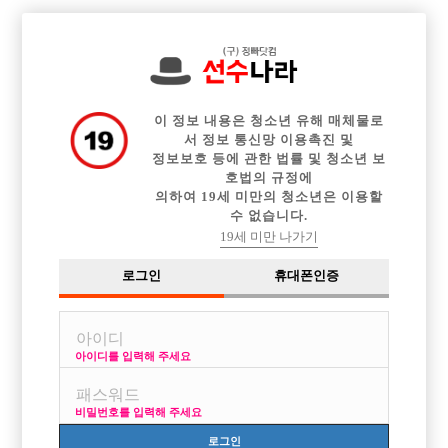

중빠 구인정보
아빠방 구인정보
웨이터 구인정보
전체 구인정보
이력서등록
이력서정보
커뮤니티
광고안내
이 정보 내용은 청소년 유해 매체물로
서 정보 통신망 이용촉진 및
정보보호 등에 관한 법률 및 청소년 보
호법의 규정에
의하여 19세 미만의 청소년은 이용할
수 없습니다.
19세 미만 나가기
로그인
휴대폰인증
아이디를 입력해 주세요
콜 1등 포항 골든에서 식구 모집합니다 ! *소박스도 모집
중*
비밀번호를 입력해 주세요
박스명 :골든

로그인