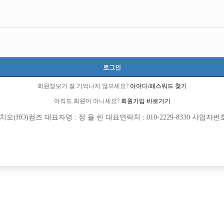
인천-남동구
인천광역시 남동구 남동대로922번길 21 (간석동,(두리2길 13) 1,2,3층)
TC 50,000원
20세 ~ 49세
로그인
곽수영 사장:010-5029-1714
회원정보가 잘 기억나지 않으세요?
아아디/패스워드 찾기
아직도 회원이 아니세요?
회원가입 바로가기
당일지급
초보가능
주말알바
외모상관없음
(HO)컴즈 대표자명 : 정 율 린 대표연락처 : 010-2229-8330 사업자번호 : 
목록