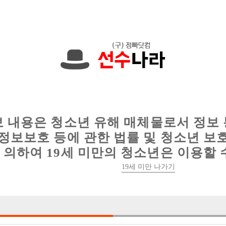
입니다. 010-5029-1714 문자하세요!
인
웨이터 구인
이력서 정보
커뮤니티
보 내용은 청소년 유해 매체물로서 정보
정보보호 등에 관한 법률 및 청소년 보
의하여 19세 미만의 청소년은 이용할 
타이틀에서 넘쳐나는 손님/콜에 감당이 안되서 본박스 선
19세 미만 나가기

박스명 :타이틀

업소명 :세계일