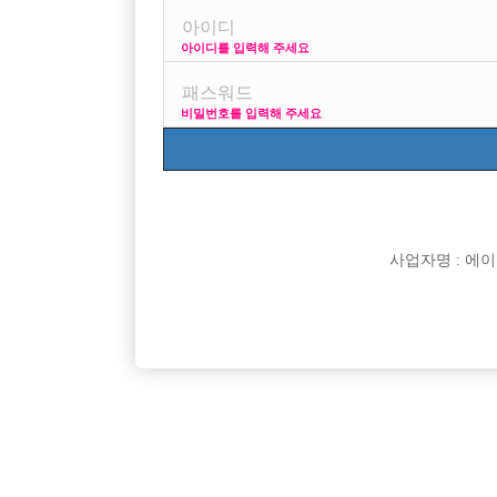

면접지역
아이디를 입력해 주세요

주소

급여
비밀번호를 입력해 주세요

모집연령

담당자

카카오톡

특징
사업자명 : 에이치오