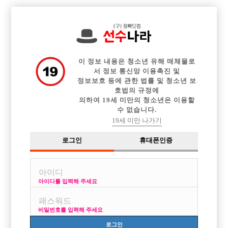

중빠 구인정보
아빠방 구인정보
웨이터 구인정보
전체 구인정보
이력서등록
이력서정보
커뮤니티
광고안내
이 정보 내용은 청소년 유해 매체물로
서 정보 통신망 이용촉진 및
정보보호 등에 관한 법률 및 청소년 보
호법의 규정에
의하여 19세 미만의 청소년은 이용할
수 없습니다.
19세 미만 나가기
로그인
휴대폰인증
아이디를 입력해 주세요
인천 미라클! 최대콜량 최고의 복지! 돈 못벌어가는 선수
는 절대 있을수 없습니다!
비밀번호를 입력해 주세요
박스명 :인천 미라클

로그인