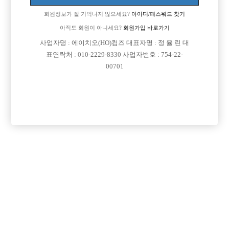
업소명 :독도노래타운

회원정보가 잘 기억나지 않으세요?
아아디/패스워드 찾기
아직도 회원이 아니세요?
회원가입 바로가기
사업자명 : 에이치오(HO)컴즈 대표자명 : 정 율 린 대

면접지역
인천-미추홀구
표연락처 : 010-2229-8330 사업자번호 : 754-22-
00701

주소
인천광역시 미추홀구 주안로104번길 8 (주안동,
402호)

급여
시간 40,000원

모집연령
20세 이상 무관

담당자1
이수명 실장
010-9999-6640

카카오톡
sodq1212

특징
선불가능
당일지급
초보가능
주말알바
학생가능
외모상관없음
목록