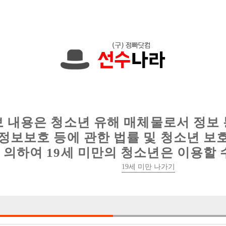
000원입니다. 010-7269-1977 문자하세요!
인
웨이터 구인
이력서 정보
커뮤니티
보 내용은 청소년 유해 매체물로서 정보
정보보호 등에 관한 법률 및 청소년 보
의하여 19세 미만의 청소년은 이용할 
부천 최고의 콜박스 구찌에서 선수급구 ! (
19세 미만 나가기

박스명 :부천 구

업소명 :구찌노