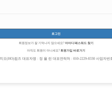
경기-부천시
경기도 부천시 조마루로291번길 30, 중동유림프라자빌딩 2층 202호 (중동)
당일 300,000원
20세 이상 무관
로그인
김병운 실장:010-7269-1977
회원정보가 잘 기억나지 않으세요?
아아디/패스워드 찾기
csii963
아직도 회원이 아니세요?
회원가입 바로가기
당일지급
초보가능
주말알바
도박금지
학생가능
외모상관없음
(HO)컴즈 대표자명 : 정 율 린 대표연락처 : 010-2229-8330 사업자번호 : 
목록