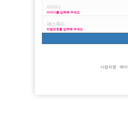

면접지역
아이디를 입력해 주세요

주소

급여
비밀번호를 입력해 주세요

모집연령

담당자

카카오톡

특징
사업자명 : 에이치오