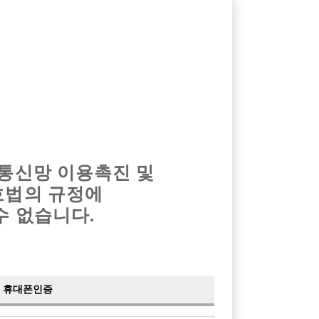
옴므알바
밤알바
회원가입
로그인
광고안내
이력서등록
마이페이지
 통신망 이용촉진 및
호법의 규정에
수 없습니다.
초보환영)
찌
래클럽
휴대폰인증