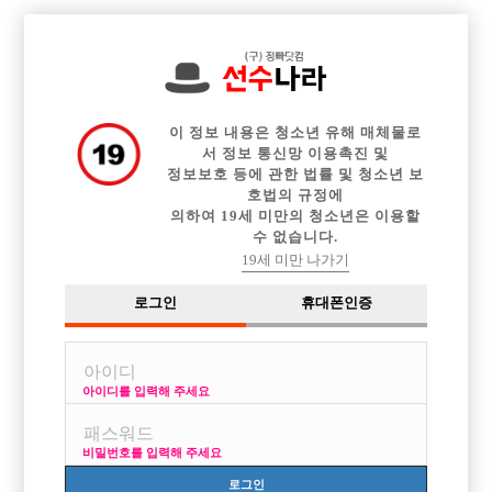

중빠 구인정보
아빠방 구인정보
웨이터 구인정보
전체 구인정보
이력서등록
이력서정보
커뮤니티
광고안내
이 정보 내용은 청소년 유해 매체물로
서 정보 통신망 이용촉진 및
정보보호 등에 관한 법률 및 청소년 보
호법의 규정에
의하여 19세 미만의 청소년은 이용할
수 없습니다.
19세 미만 나가기
로그인
휴대폰인증
아이디를 입력해 주세요
신림독점 1등호빠 TC 6만 당일지급 호빠선수 급구모집중
박스명 :궁전

비밀번호를 입력해 주세요
업소명 :궁전(미남클럽)

로그인