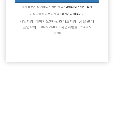
회원정보가 잘 기억나지 않으세요?
아아디/패스워드 찾기
아직도 회원이 아니세요?
회원가입 바로가기

면접지역
서울-관악구
사업자명 : 에이치오(HO)컴즈 대표자명 : 정 율 린 대

주소
서울특별시 관악구 봉천로12 49(신림동)
표연락처 : 010-2229-8330 사업자번호 : 754-22-
00701

급여
TC 60,000원

모집연령
20세 ~ 35세

담당자1
최 솔 실장
010-4321-3100

카카오톡
milano1016

특징
초보가능
주말알바
학생가능
목록