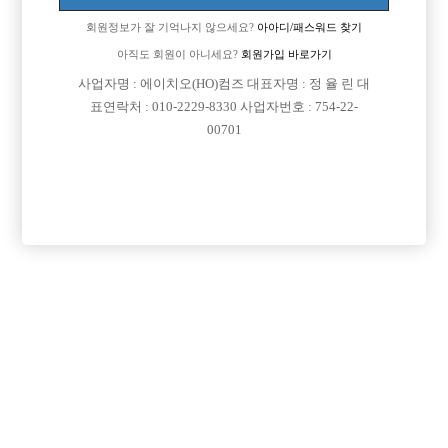
회원정보가 잘 기억나지 않으세요?
아아디/패스워드 찾기
아직도 회원이 아니세요?
회원가입 바로가기

면접지역
경기-여주군
사업자명 : 에이치오(HO)컴즈 대표자명 : 정 율 린 대

주소
경기도 여주시 세종로 11 (홍문동)
표연락처 : 010-2229-8330 사업자번호 : 754-22-
00701

급여
시간 35,000원

모집연령
20세 ~ 39세

담당자1
이우성 실장
010-2989-2322

카카오톡

특징
당일지급
초보가능
학생가능
목록