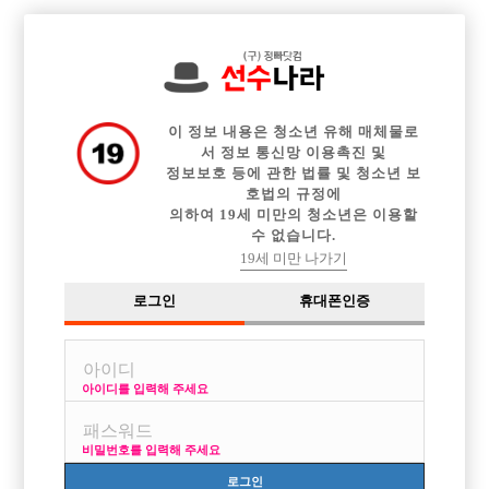

중빠 구인정보
아빠방 구인정보
웨이터 구인정보
전체 구인정보
이력서등록
이력서정보
커뮤니티
광고안내
이 정보 내용은 청소년 유해 매체물로
서 정보 통신망 이용촉진 및
정보보호 등에 관한 법률 및 청소년 보
호법의 규정에
의하여 19세 미만의 청소년은 이용할
수 없습니다.
19세 미만 나가기
로그인
휴대폰인증
아이디를 입력해 주세요
경기권 콜 다수 보유중인 홀릭에서 선수 모집합니다~
박스명 :홀릭

비밀번호를 입력해 주세요
업소명 :퐁퐁술파는노래빵

로그인