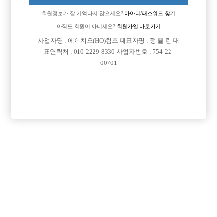
회원정보가 잘 기억나지 않으세요?
아아디/패스워드 찾기
아직도 회원이 아니세요?
회원가입 바로가기

면접지역
인천-남동구
사업자명 : 에이치오(HO)컴즈 대표자명 : 정 율 린 대

주소
인천광역시 남동구 남동대로922번길 14, 4층 (간석
표연락처 : 010-2229-8330 사업자번호 : 754-22-
00701
동)

급여
TC 50,000원

모집연령
20세 ~ 40세

담당자1
노준태 실장
010-8318-1296

카카오톡
njt9054

특징
당일지급
숙식제공
초보가능
주말알바
목록