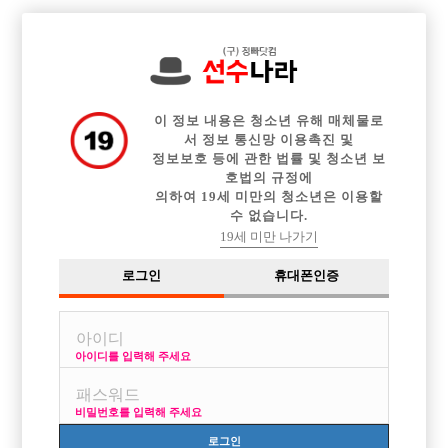

중빠 구인정보
아빠방 구인정보
웨이터 구인정보
전체 구인정보
이력서등록
이력서정보
커뮤니티
광고안내
이 정보 내용은 청소년 유해 매체물로
서 정보 통신망 이용촉진 및
정보보호 등에 관한 법률 및 청소년 보
호법의 규정에
의하여 19세 미만의 청소년은 이용할
수 없습니다.
19세 미만 나가기
로그인
휴대폰인증
아이디를 입력해 주세요
주4일 3일 휴무가능! 선수 및 소박스 구합니다!
박스명 :인천 놈놈놈

비밀번호를 입력해 주세요
업소명 :보스

로그인