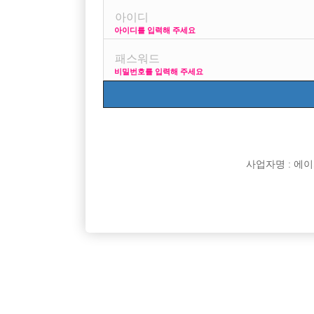

면접지역
아이디를 입력해 주세요

주소

급여
비밀번호를 입력해 주세요

모집연령

담당자

카카오톡

특징
사업자명 : 에이치오