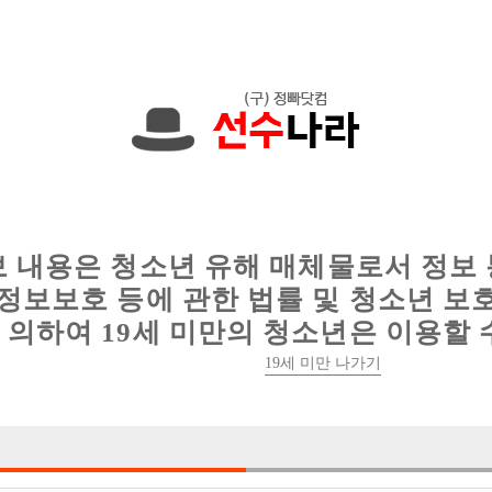
원입니다. 010-8902-5892 문자하세요!
인
웨이터 구인
이력서 정보
커뮤니티
보 내용은 청소년 유해 매체물로서 정보
정보보호 등에 관한 법률 및 청소년 보
의하여 19세 미만의 청소년은 이용할 
은유실장이 서울 서남부 전지역 선수 구
19세 미만 나가기

박스명 :리젠트

업소명 :스토리