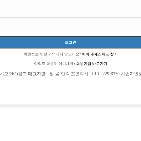
서울-강서구
서울특별시 강서구 화곡로58길 8, 지하1층 (화곡동, 6동, 우측)
시간 40,000원
20세 ~ 40세
로그인
황노경 실장:010-8902-5892
회원정보가 잘 기억나지 않으세요?
아아디/패스워드 찾기
아직도 회원이 아니세요?
회원가입 바로가기
당일지급
초보가능
주말알바
학생가능
(HO)컴즈 대표자명 : 정 율 린 대표연락처 : 010-2229-8330 사업자번호 : 
목록