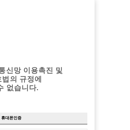
옴므알바
밤알바
회원가입
로그인
광고안내
이력서등록
마이페이지
 통신망 이용촉진 및
호법의 규정에
수 없습니다.
합니다.
노래바
휴대폰인증