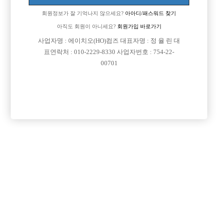
회원정보가 잘 기억나지 않으세요?
아아디/패스워드 찾기
아직도 회원이 아니세요?
회원가입 바로가기

면접지역
경기-구리시
사업자명 : 에이치오(HO)컴즈 대표자명 : 정 율 린 대

주소
경기도 구리시 체육관로 163-11 (교문동,지층)
표연락처 : 010-2229-8330 사업자번호 : 754-22-
00701

급여
TC 35,000원

모집연령
20세 ~ 35세

담당자1
금태현 실장
010-4421-9404

담당자2
백은주 실장
010-5327-5999

카카오톡
thth110

특징
당일지급
숙식제공
초보가능
주말알바
외모상관없음
목록