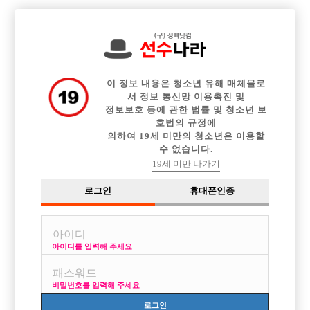

중빠 구인정보
아빠방 구인정보
웨이터 구인정보
전체 구인정보
이력서등록
이력서정보
커뮤니티
광고안내
이 정보 내용은 청소년 유해 매체물로
서 정보 통신망 이용촉진 및
정보보호 등에 관한 법률 및 청소년 보
호법의 규정에
의하여 19세 미만의 청소년은 이용할
수 없습니다.
19세 미만 나가기
로그인
휴대폰인증
아이디를 입력해 주세요
H (에이치) 구리/의정부 콜 多 * 최고 수입 보장
박스명 :H (에이치)

비밀번호를 입력해 주세요
업소명 :싸이판

로그인