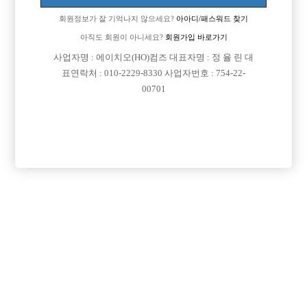
회원정보가 잘 기억나지 않으세요?
아아디/패스워드 찾기
아직도 회원이 아니세요?
회원가입 바로가기

면접지역
경기-고양시
사업자명 : 에이치오(HO)컴즈 대표자명 : 정 율 린 대
표연락처 : 010-2229-8330 사업자번호 : 754-22-

주소
경기도 고양시 일산서구 강성로 147 (주엽동,번지
00701
동문씨티프라자 지하1층137호)

급여
TC 40,000원

모집연령
20세 ~ 45세

담당자1
한명헌 실장
010-2337-4617

카카오톡
번호 저장 후 연락

특징
당일지급
숙식제공
학생가능
외모상관없음
목록