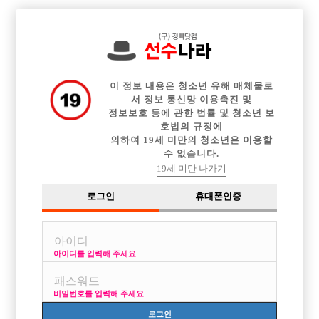

중빠 구인정보
아빠방 구인정보
웨이터 구인정보
전체 구인정보
이력서등록
이력서정보
커뮤니티
광고안내
이 정보 내용은 청소년 유해 매체물로
서 정보 통신망 이용촉진 및
정보보호 등에 관한 법률 및 청소년 보
호법의 규정에
의하여 19세 미만의 청소년은 이용할
수 없습니다.
19세 미만 나가기
로그인
휴대폰인증
아이디를 입력해 주세요
비타민 확장오픈 선수 대모집 ! 초보 대환영 ~
박스명 :비타민

비밀번호를 입력해 주세요
업소명 :거북이

로그인