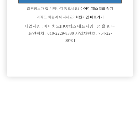
업소명 :스모키클럽

회원정보가 잘 기억나지 않으세요?
아아디/패스워드 찾기
아직도 회원이 아니세요?
회원가입 바로가기
사업자명 : 에이치오(HO)컴즈 대표자명 : 정 율 린 대

면접지역
경기-부천시
표연락처 : 010-2229-8330 사업자번호 : 754-22-
00701

주소
경기도 부천시 원미구 중동로254번길 15, B102호
(중동, 동아프라자)

급여
당일 400,000원

모집연령
20세 ~ 40세

담당자1
임영민 실장
010-7444-4431

카카오톡
spd771

특징
당일지급
목록