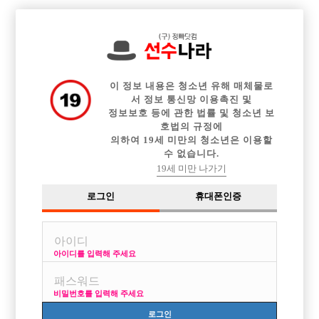

중빠 구인정보
아빠방 구인정보
웨이터 구인정보
전체 구인정보
이력서등록
이력서정보
커뮤니티
광고안내
이 정보 내용은 청소년 유해 매체물로
서 정보 통신망 이용촉진 및
정보보호 등에 관한 법률 및 청소년 보
호법의 규정에
의하여 19세 미만의 청소년은 이용할
수 없습니다.
19세 미만 나가기
로그인
휴대폰인증
아이디를 입력해 주세요
부천/인천 박스 에이스에서 선수 모집합니다 ! 하루 콜량
25~30개 이상 보유중
비밀번호를 입력해 주세요
박스명 :부천 에이스

로그인