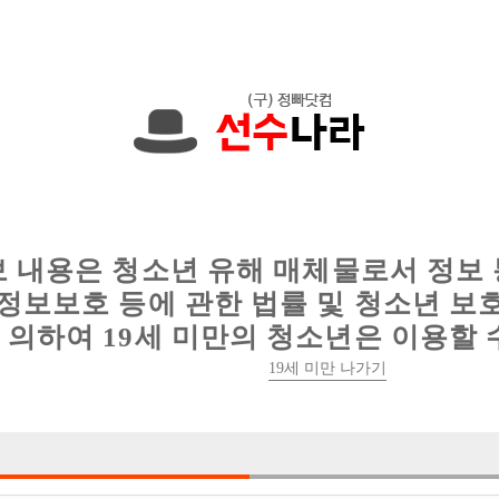
니다. 010-9219-9779 문자하세요!
인
웨이터 구인
이력서 정보
커뮤니티
보 내용은 청소년 유해 매체물로서 정보
정보보호 등에 관한 법률 및 청소년 보
의하여 19세 미만의 청소년은 이용할 
강남 NO.1사무실 엔터에서 즐겁게 같이 일하실 분들 모집합니다(T
19세 미만 나가기

박스명 :엔터

업소명 :달리는