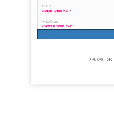

면접지역
아이디를 입력해 주세요

주소

급여
비밀번호를 입력해 주세요

모집연령

담당자

카카오톡

특징
사업자명 : 에이치오