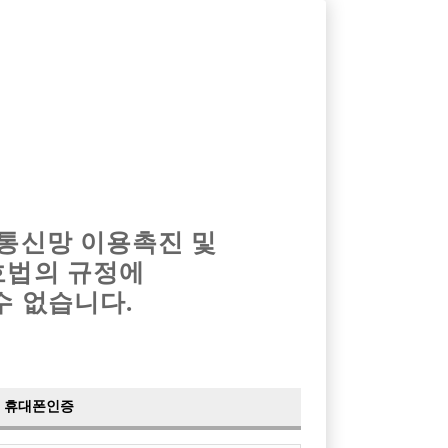
옴므알바
밤알바
회원가입
로그인
광고안내
이력서등록
마이페이지
 통신망 이용촉진 및
호법의 규정에
수 없습니다.
.C 50000원으로 인상 !)
토끼
휴대폰인증