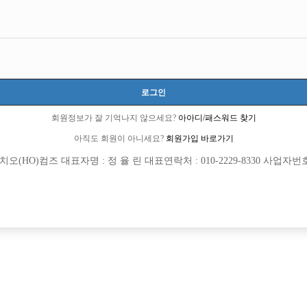
서울-강남구
서울특별시 강남구 봉은사로 150 지하 1, 2층 (역삼동)
TC 50,000원
20세 이상 무관
로그인
윤정현 실장:010-9219-9779
yjh971101
회원정보가 잘 기억나지 않으세요?
아아디/패스워드 찾기
선불가능
당일지급
숙식제공
초보가능
주말알바
도박금지
학생가능
외모상관없음
아직도 회원이 아니세요?
회원가입 바로가기
(HO)컴즈 대표자명 : 정 율 린 대표연락처 : 010-2229-8330 사업자번호 : 
목록