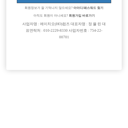
업소명 :스모키클럽

회원정보가 잘 기억나지 않으세요?
아아디/패스워드 찾기
아직도 회원이 아니세요?
회원가입 바로가기
사업자명 : 에이치오(HO)컴즈 대표자명 : 정 율 린 대

면접지역
경기-부천시
표연락처 : 010-2229-8330 사업자번호 : 754-22-
00701

주소
경기도 부천시 원미구 중동로254번길 15, B102호
(중동, 동아프라자)

급여
당일 400,000원

모집연령
20세 ~ 35세

담당자1
강현우 실장
010-2269-8483

카카오톡

특징
당일지급
목록