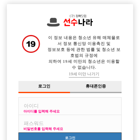

중빠 구인정보
아빠방 구인정보
웨이터 구인정보
전체 구인정보
이력서등록
이력서정보
커뮤니티
광고안내
이 정보 내용은 청소년 유해 매체물로
서 정보 통신망 이용촉진 및
정보보호 등에 관한 법률 및 청소년 보
호법의 규정에
의하여 19세 미만의 청소년은 이용할
수 없습니다.
19세 미만 나가기
로그인
휴대폰인증
아이디를 입력해 주세요
부천 최고의 박스!! 부천 지역 1등 콜!! 블랙에서 선수 모집
합니다.
비밀번호를 입력해 주세요
박스명 :부천 블랙

로그인