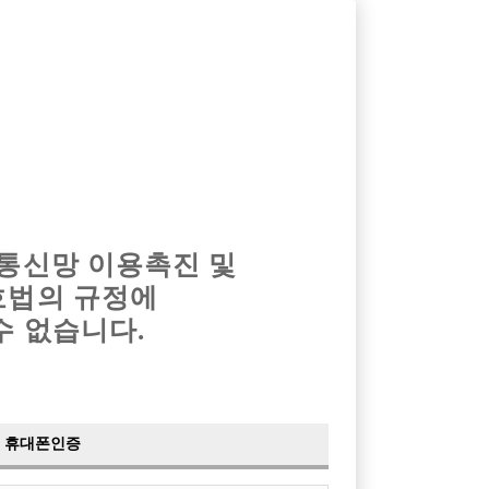
옴므알바
밤알바
회원가입
로그인
광고안내
이력서등록
마이페이지
 통신망 이용촉진 및
호법의 규정에
수 없습니다.
 ! W
유)
휴대폰인증