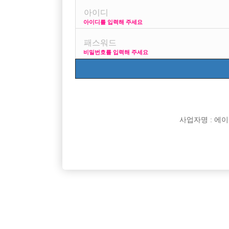

면접지역
아이디를 입력해 주세요

주소

급여
비밀번호를 입력해 주세요

모집연령

담당자

카카오톡

특징
사업자명 : 에이치오