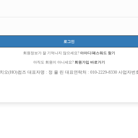
서울-광진구
서울특별시 광진구 동일로 166 (화양동,2층)
TC 40,000원
20세 ~ 45세
로그인
이상헌 실장:010-4440-9991
회원정보가 잘 기억나지 않으세요?
아아디/패스워드 찾기
ozoc2042
아직도 회원이 아니세요?
회원가입 바로가기
당일지급
숙식제공
초보가능
주말알바
학생가능
외모상관없음
(HO)컴즈 대표자명 : 정 율 린 대표연락처 : 010-2229-8330 사업자번호 : 
목록