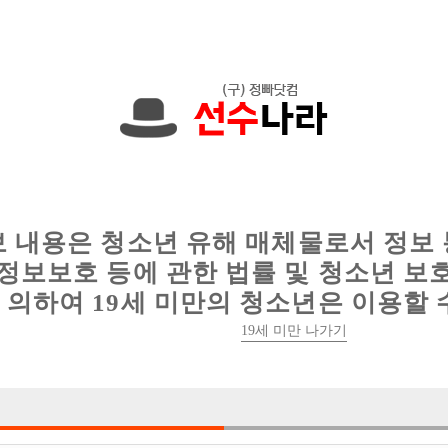
다. 010-4440-9991 문자하세요!
인
웨이터 구인
이력서 정보
커뮤니티
보 내용은 청소년 유해 매체물로서 정보
정보보호 등에 관한 법률 및 청소년 보
의하여 19세 미만의 청소년은 이용할 
열의를 가지신 모든 선수분들을 환영합니다
19세 미만 나가기

박스명 :W

업소명 :W (더블