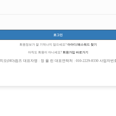
인천-남동구
인천광역시 남동구 선수촌공원로23번길 10-10, 솔보프라자 3층 302호 (구월동)
당일 200,000원
20세 ~ 40세
로그인
서승태 실장:010-5466-1544
회원정보가 잘 기억나지 않으세요?
아아디/패스워드 찾기
sst1544
아직도 회원이 아니세요?
회원가입 바로가기
선불가능
당일지급
숙식제공
초보가능
주말알바
학생가능
외모상관없음
(HO)컴즈 대표자명 : 정 율 린 대표연락처 : 010-2229-8330 사업자번호 : 
목록