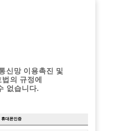
옴므알바
밤알바
회원가입
로그인
광고안내
이력서등록
마이페이지
 통신망 이용촉진 및
호법의 규정에
수 없습니다.
서 가족들을 찾습니다.
클럽주점
휴대폰인증