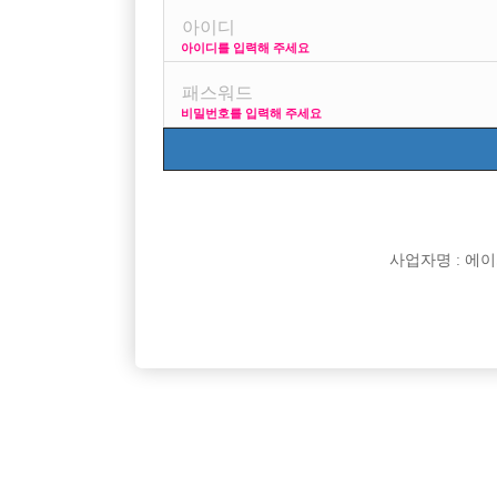

면접지역
아이디를 입력해 주세요

주소

급여
비밀번호를 입력해 주세요

모집연령

담당자

카카오톡

특징
사업자명 : 에이치오