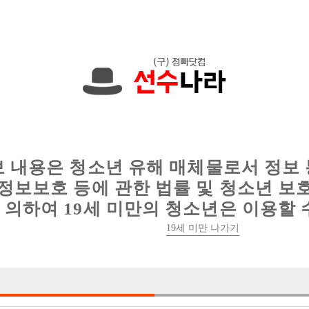
0원입니다. 010-5466-1544 문자하세요!
인
웨이터 구인
이력서 정보
커뮤니티
보 내용은 청소년 유해 매체물로서 정보
정보보호 등에 관한 법률 및 청소년 보
의하여 19세 미만의 청소년은 이용할 
인천 구월 아시아드 1호 박스!! 최고의 박스 선수촌에
19세 미만 나가기

박스명 :선수촌

업소명 :궁노래