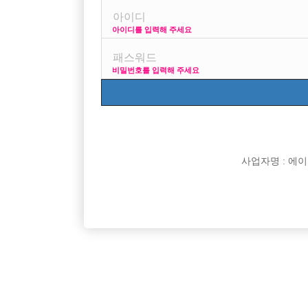

면접지역
아이디를 입력해 주세요

주소

급여
비밀번호를 입력해 주세요

모집연령

담당자

카카오톡

특징
사업자명 : 에이치오