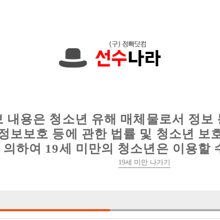
원입니다. 010-3748-1808 문자하세요!
인
웨이터 구인
이력서 정보
커뮤니티
보 내용은 청소년 유해 매체물로서 정보
정보보호 등에 관한 법률 및 청소년 보
의하여 19세 미만의 청소년은 이용할 
성남 / 분당 최고의 가게에서 가족을 구
19세 미만 나가기

박스명 :SOOM

업소명 :숨