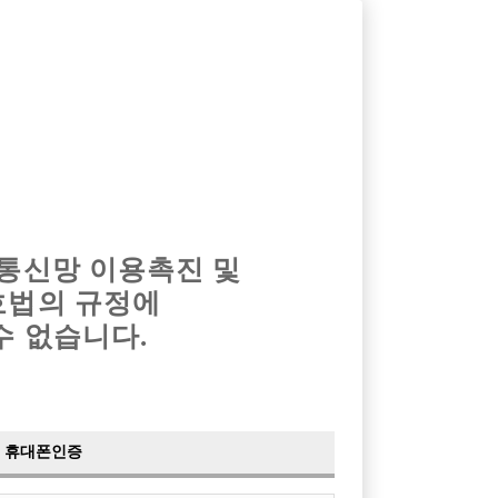
옴므알바
밤알바
회원가입
로그인
광고안내
이력서등록
마이페이지
 통신망 이용촉진 및
호법의 규정에
수 없습니다.
합니다.
휴대폰인증