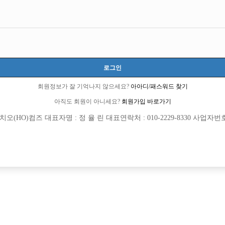
경기-성남시
경기도 성남시 분당구 정자일로 192, 지하1층 102호 (정자동, 지파크프라자)
시간 40,000원
20세 ~ 35세
로그인
서승현 실장:010-3748-1808
회원정보가 잘 기억나지 않으세요?
아아디/패스워드 찾기
아직도 회원이 아니세요?
회원가입 바로가기
초보가능
(HO)컴즈 대표자명 : 정 율 린 대표연락처 : 010-2229-8330 사업자번호 : 
목록