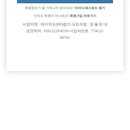
회원정보가 잘 기억나지 않으세요?
아아디/패스워드 찾기
아직도 회원이 아니세요?
회원가입 바로가기

면접지역
경기-성남시
사업자명 : 에이치오(HO)컴즈 대표자명 : 정 율 린 대
표연락처 : 010-2229-8330 사업자번호 : 754-22-

주소
경기도 성남시 분당구 정자일로 192, 지하1층 102호
00701
(정자동, 지파크프라자)

급여
시간 40,000원

모집연령
20세 ~ 35세

담당자1
김동욱 실장
01082201968

카카오톡

특징
초보가능
목록