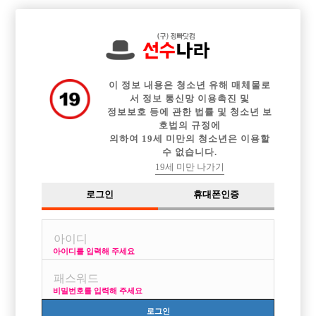

중빠 구인정보
아빠방 구인정보
웨이터 구인정보
전체 구인정보
이력서등록
이력서정보
커뮤니티
광고안내
이 정보 내용은 청소년 유해 매체물로
서 정보 통신망 이용촉진 및
정보보호 등에 관한 법률 및 청소년 보
호법의 규정에
의하여 19세 미만의 청소년은 이용할
수 없습니다.
19세 미만 나가기
로그인
휴대폰인증
아이디를 입력해 주세요
신규 가게 OPEN ! 함께 돈벌어갈 식구를 구합니다.
박스명 :숨

비밀번호를 입력해 주세요
업소명 :숨

로그인