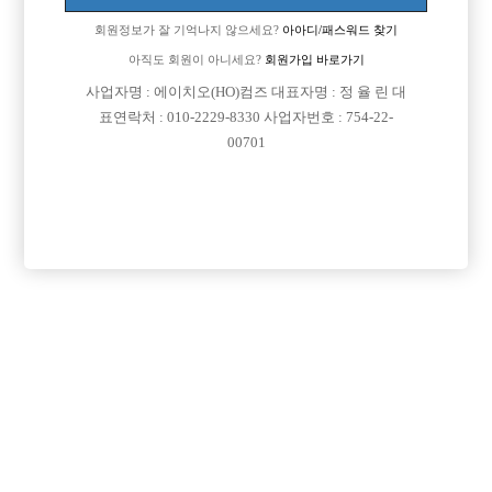
업소명 :이쩜사룸소주방

회원정보가 잘 기억나지 않으세요?
아아디/패스워드 찾기
아직도 회원이 아니세요?
회원가입 바로가기
사업자명 : 에이치오(HO)컴즈 대표자명 : 정 율 린 대

면접지역
광주-서구
표연락처 : 010-2229-8330 사업자번호 : 754-22-

주소
광주광역시 서구 시청로 60번길 15, 3층 (치평동, 프
00701
라스버빌딩)

급여
시간 40,000원

모집연령
20세 ~ 33세

담당자1
정훈기 실장
010-9878-6677

카카오톡

특징
당일지급
숙식제공
초보가능
주말알바
도박금지
학생가능
목록