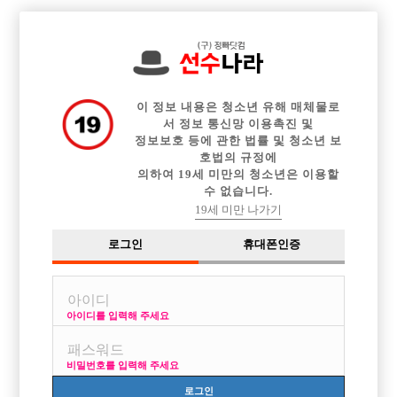

중빠 구인정보
아빠방 구인정보
웨이터 구인정보
전체 구인정보
이력서등록
이력서정보
커뮤니티
광고안내
이 정보 내용은 청소년 유해 매체물로
서 정보 통신망 이용촉진 및
정보보호 등에 관한 법률 및 청소년 보
호법의 규정에
의하여 19세 미만의 청소년은 이용할
수 없습니다.
19세 미만 나가기
로그인
휴대폰인증
아이디를 입력해 주세요
광주 소풍 초보선수, 경력선수, 소박스 모집하고 있습니
다.
비밀번호를 입력해 주세요
박스명 :소풍

로그인