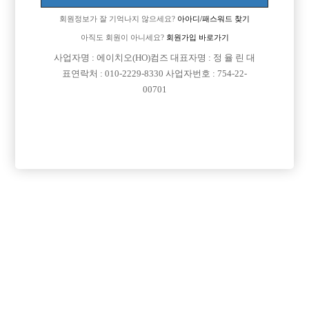
회원정보가 잘 기억나지 않으세요?
아아디/패스워드 찾기
아직도 회원이 아니세요?
회원가입 바로가기

면접지역
인천-연수구
사업자명 : 에이치오(HO)컴즈 대표자명 : 정 율 린 대

주소
인천광역시 연수구 벚꽃로 114, 307, 308호(연수동,
표연락처 : 010-2229-8330 사업자번호 : 754-22-
00701
브랫슬)

급여
TC 30,000원

모집연령
30세 ~ 38세

담당자1
김필수 실장
010-9408-6545

카카오톡

특징
당일지급
초보가능
목록