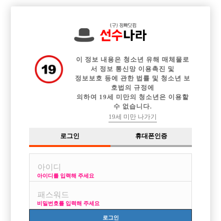

중빠 구인정보
아빠방 구인정보
웨이터 구인정보
전체 구인정보
이력서등록
이력서정보
커뮤니티
광고안내
이 정보 내용은 청소년 유해 매체물로
서 정보 통신망 이용촉진 및
정보보호 등에 관한 법률 및 청소년 보
호법의 규정에
의하여 19세 미만의 청소년은 이용할
수 없습니다.
19세 미만 나가기
로그인
휴대폰인증
아이디를 입력해 주세요
인천에서 제일 잘나가는 아빠방 & 호빠 !!
박스명 :슈퍼스타

비밀번호를 입력해 주세요
업소명 :제이제이(JJ)쥬얼리

로그인