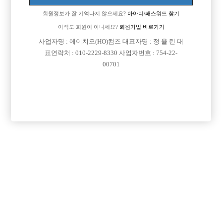
업소명 :궁전(미남클럽)

회원정보가 잘 기억나지 않으세요?
아아디/패스워드 찾기
아직도 회원이 아니세요?
회원가입 바로가기
사업자명 : 에이치오(HO)컴즈 대표자명 : 정 율 린 대

면접지역
서울-관악구
표연락처 : 010-2229-8330 사업자번호 : 754-22-

주소
서울특별시 관악구 봉천로12 49(신림동)
00701

급여
시간 35,000원

모집연령
20세 ~ 35세

담당자1
전선진 실장
010-8860-4393

카카오톡
jsj5131

특징
당일지급
초보가능
주말알바
학생가능
목록