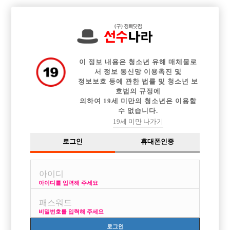

중빠 구인정보
아빠방 구인정보
웨이터 구인정보
전체 구인정보
이력서등록
이력서정보
커뮤니티
광고안내
이 정보 내용은 청소년 유해 매체물로
서 정보 통신망 이용촉진 및
정보보호 등에 관한 법률 및 청소년 보
호법의 규정에
의하여 19세 미만의 청소년은 이용할
수 없습니다.
19세 미만 나가기
로그인
휴대폰인증
아이디를 입력해 주세요
신림 1등업소 / 신림 최대콜 보유 / '궁전' 에서 여러분을 모
십니다.
비밀번호를 입력해 주세요
박스명 :궁전(미남클럽)

로그인