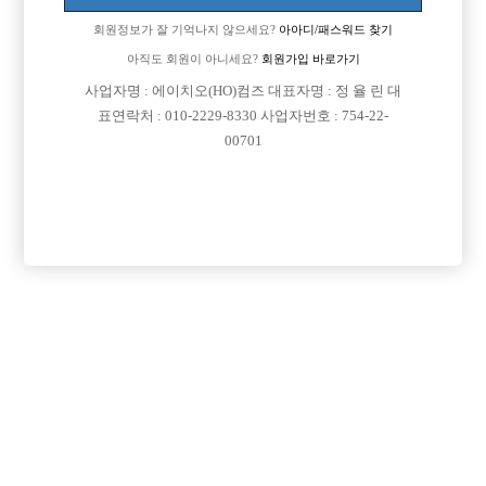
면접지역
서울-종로구
회원정보가 잘 기억나지 않으세요?
아아디/패스워드 찾기

주소
서울특별시 종로구 삼일대로 403-1, 지하1층(인사
아직도 회원이 아니세요?
회원가입 바로가기
동)
사업자명 : 에이치오(HO)컴즈 대표자명 : 정 율 린 대

급여
월급 15,000,000원
표연락처 : 010-2229-8330 사업자번호 : 754-22-

모집연령
20세 이상 무관
00701

담당자1
박민호 실장
010-2116-8507

카카오톡
maxim11

특징
당일지급
숙식제공
초보가능
주말알바
학생가능
외모상관없음
목록