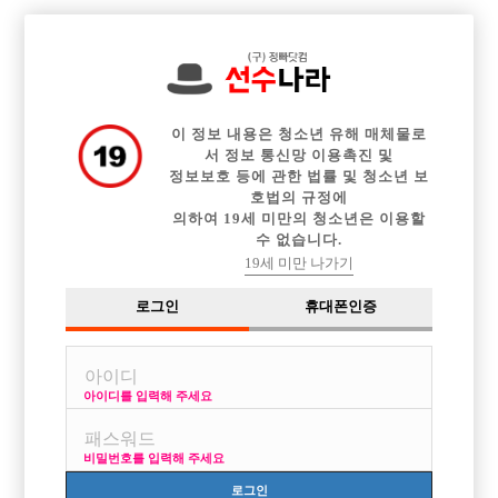

중빠 구인정보
아빠방 구인정보
웨이터 구인정보
전체 구인정보
이력서등록
이력서정보
커뮤니티
광고안내
이 정보 내용은 청소년 유해 매체물로
서 정보 통신망 이용촉진 및
정보보호 등에 관한 법률 및 청소년 보
호법의 규정에
의하여 19세 미만의 청소년은 이용할
수 없습니다.
19세 미만 나가기
로그인
휴대폰인증
[중빠] 진정한 가족을 찾습니다 ! MASTER
박스명 :마스터

업소명 :키스(kiss)

아이디를 입력해 주세요
비밀번호를 입력해 주세요
로그인
