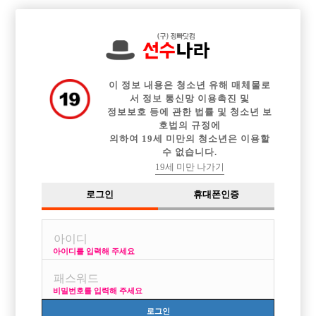

중빠 구인정보
아빠방 구인정보
웨이터 구인정보
전체 구인정보
이력서등록
이력서정보
커뮤니티
광고안내
이 정보 내용은 청소년 유해 매체물로
서 정보 통신망 이용촉진 및
정보보호 등에 관한 법률 및 청소년 보
호법의 규정에
의하여 19세 미만의 청소년은 이용할
수 없습니다.
19세 미만 나가기
로그인
휴대폰인증
아이디를 입력해 주세요
경북 안동 최고 '하와이'에서 여러분을 모십니다
박스명 :하와이

비밀번호를 입력해 주세요
업소명 :하와이가요방

로그인