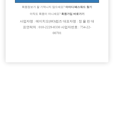
회원정보가 잘 기억나지 않으세요?
아아디/패스워드 찾기
아직도 회원이 아니세요?
회원가입 바로가기

면접지역
경북-안동시
사업자명 : 에이치오(HO)컴즈 대표자명 : 정 율 린 대

주소
경상북도 안동시 옥동길 97-10 (옥동,옥동제일빌딩
표연락처 : 010-2229-8330 사업자번호 : 754-22-
00701
201호)

급여
시간 40,000원

모집연령
26세 ~ 36세

담당자1
최영률 실장
010-5578-3770

카카오톡
gsgsgs777

특징
선불가능
당일지급
숙식제공
도박금지
목록