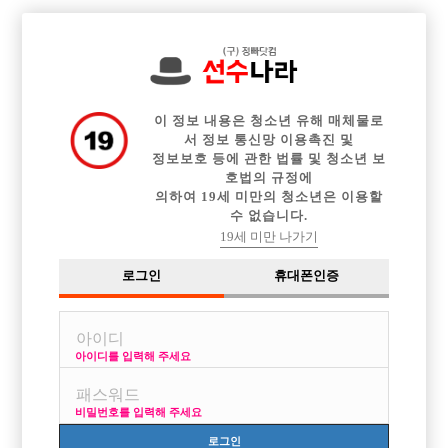

중빠 구인정보
아빠방 구인정보
웨이터 구인정보
전체 구인정보
이력서등록
이력서정보
커뮤니티
광고안내
이 정보 내용은 청소년 유해 매체물로
서 정보 통신망 이용촉진 및
정보보호 등에 관한 법률 및 청소년 보
호법의 규정에
의하여 19세 미만의 청소년은 이용할
수 없습니다.
19세 미만 나가기
로그인
휴대폰인증
아이디를 입력해 주세요
신규팀 피터팬에서 선수 모십니다.
박스명 :수원 피터팬

비밀번호를 입력해 주세요
업소명 :에이엠지(AMG)

로그인