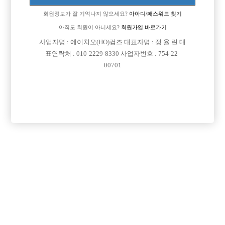
회원정보가 잘 기억나지 않으세요?
아아디/패스워드 찾기
아직도 회원이 아니세요?
회원가입 바로가기

면접지역
경기-수원시
사업자명 : 에이치오(HO)컴즈 대표자명 : 정 율 린 대

주소
경기도 수원시 팔달구 효원로 249번길 46-18 (인계
표연락처 : 010-2229-8330 사업자번호 : 754-22-
00701
동)

급여
시간 40,000원

모집연령
20세 이상 무관

담당자1
오종우
010-2019-2466

담당자2
오종우
010-4944-1731

카카오톡

특징
당일지급
초보가능
주말알바
학생가능
외모상관없음
목록