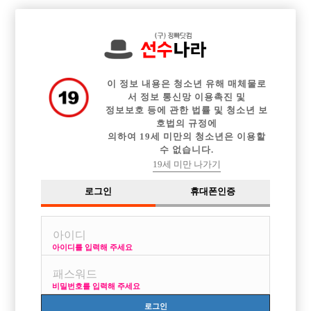

중빠 구인정보
아빠방 구인정보
웨이터 구인정보
전체 구인정보
이력서등록
이력서정보
커뮤니티
광고안내
이 정보 내용은 청소년 유해 매체물로
서 정보 통신망 이용촉진 및
정보보호 등에 관한 법률 및 청소년 보
호법의 규정에
의하여 19세 미만의 청소년은 이용할
수 없습니다.
19세 미만 나가기
로그인
휴대폰인증
아이디를 입력해 주세요
신촌 마포구 독보적 상위권 대형 호스트바 I.O.U(신세계)
선수모집.
비밀번호를 입력해 주세요
박스명 :IOU

로그인