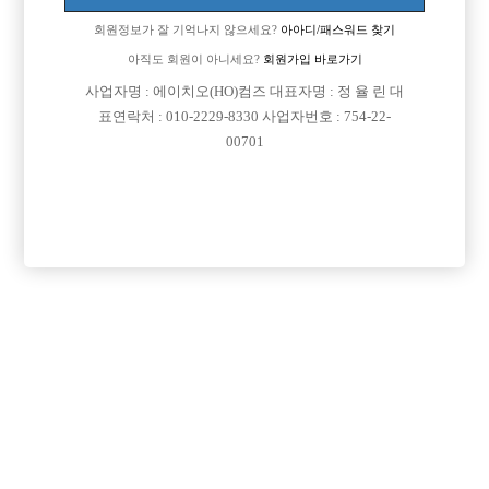
업소명 :신세계크럽

회원정보가 잘 기억나지 않으세요?
아아디/패스워드 찾기
아직도 회원이 아니세요?
회원가입 바로가기
사업자명 : 에이치오(HO)컴즈 대표자명 : 정 율 린 대

면접지역
서울-마포구
표연락처 : 010-2229-8330 사업자번호 : 754-22-

주소
서울특별시 마포구 신촌로18길 9, 지하1층 (노고산
00701
동)

급여
시간 35,000원

모집연령
20세 ~ 40세

담당자1
유재영 실장
010-8079-2432

카카오톡

특징
초보가능
주말알바
도박금지
학생가능
목록